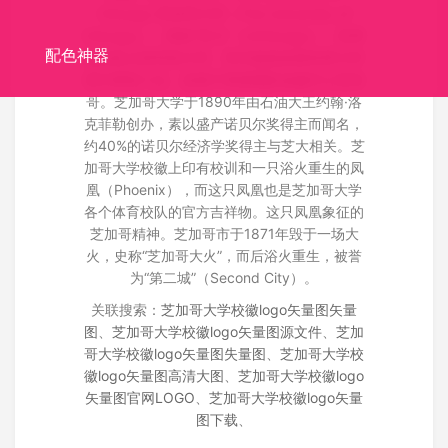
Chicago 芝加哥大学（The University of
Chicago），简称“芝大”（UChicago），世界
配色神器
顶尖私立研究型大学，常年稳居多家世界大学
排行榜前十位，坐落于美国国际金融中心芝加
哥。芝加哥大学于1890年由石油大王约翰·洛
克菲勒创办，素以盛产诺贝尔奖得主而闻名，
约40%的诺贝尔经济学奖得主与芝大相关。芝
加哥大学校徽上印有校训和一只浴火重生的凤
凰（Phoenix），而这只凤凰也是芝加哥大学
各个体育校队的官方吉祥物。这只凤凰象征的
芝加哥精神。芝加哥市于1871年毁于一场大
火，史称“芝加哥大火”，而后浴火重生，被誉
为“第二城”（Second City）。
关联搜索：
芝加哥大学校徽logo矢量图矢量
图
、
芝加哥大学校徽logo矢量图源文件
、
芝加
哥大学校徽logo矢量图失量图
、
芝加哥大学校
徽logo矢量图高清大图
、
芝加哥大学校徽logo
矢量图官网LOGO
、
芝加哥大学校徽logo矢量
图下载
、