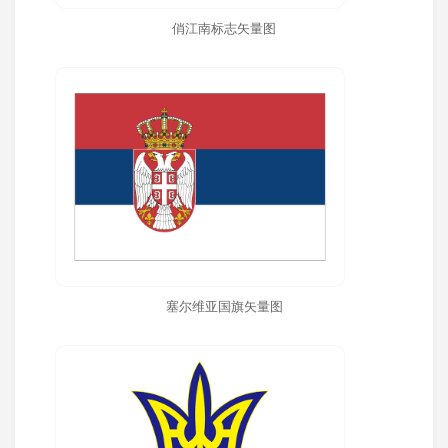
俏江南标志矢量图
塞尔维亚国旗矢量图