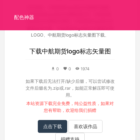
关联搜索：
中航期货logo标志矢量图矢量图
、
中航期货logo标志矢量图源文件
、
中航期货
配色神器
logo标志矢量图失量图
、
中航期货logo标志矢
量图高清大图
、
中航期货logo标志矢量图官网
LOGO
、
中航期货logo标志矢量图下载
、
下载
中航期货logo标志矢量图
0
0
1974
如果下载后无法打开/缺少后缀，可以尝试修改
文件后缀名为.zip或.rar，如能正常解压即可使
用。
本站资源下载完全免费，纯公益性质，如果对
您有帮助，欢迎给我们
捐赠
点击下载
喜欢该作品
捐赠支持