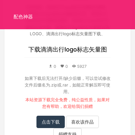
关联搜索：
滴滴出行logo标志矢量图矢量图
、
滴滴出行logo标志矢量图源文件
、
滴滴出行
配色神器
logo标志矢量图失量图
、
滴滴出行logo标志矢
量图高清大图
、
滴滴出行logo标志矢量图官网
LOGO
、
滴滴出行logo标志矢量图下载
、
下载
滴滴出行logo标志矢量图
0
0
5927
如果下载后无法打开/缺少后缀，可以尝试修改
文件后缀名为.zip或.rar，如能正常解压即可使
用。
本站资源下载完全免费，纯公益性质，如果对
您有帮助，欢迎给我们
捐赠
点击下载
喜欢该作品
捐赠支持