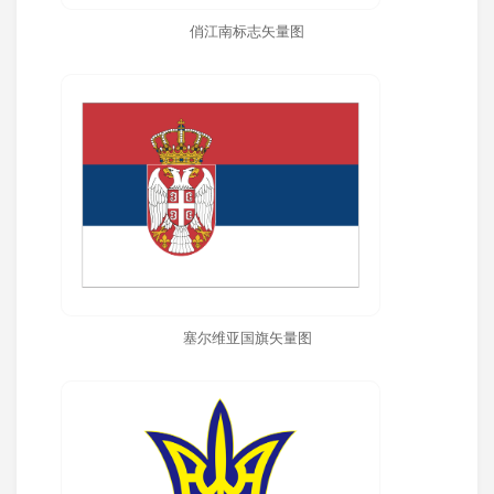
俏江南标志矢量图
塞尔维亚国旗矢量图