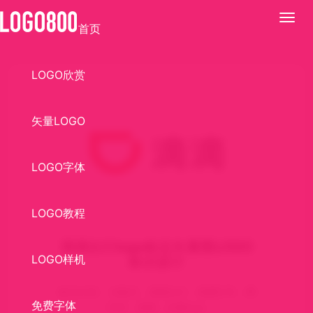
展
首页
开
LOGO欣赏
矢量LOGO
LOGO字体
LOGO教程
滴滴出行logo标志矢量图LOGO
LOGO样机
标识设计
标识介绍： AI格式，滴滴出行，滴滴打车，网
免费字体
约车，滴滴，矢量logo