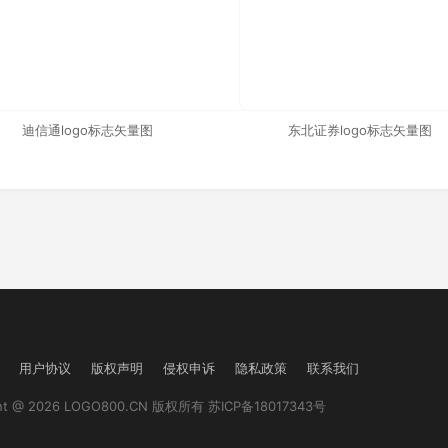
迪信通logo标志矢量图
东北证券logo标志矢量图
用户协议
版权声明
侵权申诉
隐私政策
联系我们
ght @ 2026 LOGO800.CN 版权所有
苏ICP备18017343号