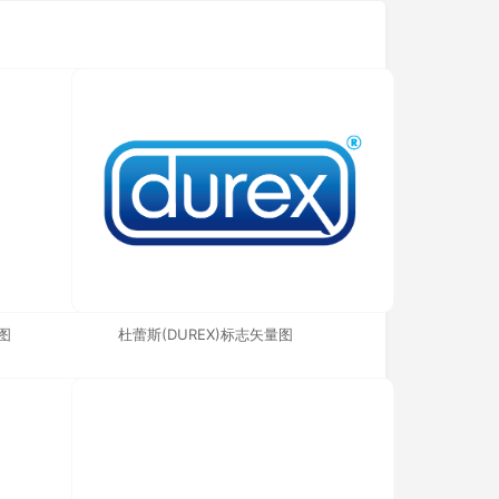
图
杜蕾斯(DUREX)标志矢量图