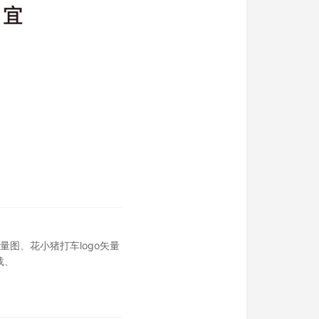
失量图
、
花小猪打车logo矢量
载
、