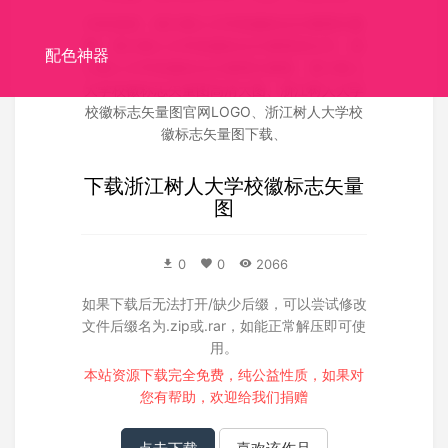
关联搜索：
浙江树人大学校徽标志矢量图矢量
图
、
浙江树人大学校徽标志矢量图源文件
、
浙
配色神器
江树人大学校徽标志矢量图失量图
、
浙江树人
大学校徽标志矢量图高清大图
、
浙江树人大学
校徽标志矢量图官网LOGO
、
浙江树人大学校
徽标志矢量图下载
、
下载
浙江树人大学校徽标志矢量
图
0
0
2066
如果下载后无法打开/缺少后缀，可以尝试修改
文件后缀名为.zip或.rar，如能正常解压即可使
用。
本站资源下载完全免费，纯公益性质，如果对
您有帮助，欢迎给我们
捐赠