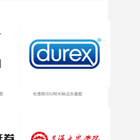
图
杜蕾斯(DUREX)标志矢量图