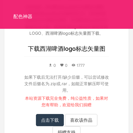
关联搜索：
西湖啤酒logo标志矢量图矢量图
、
西湖啤酒logo标志矢量图源文件
、
西湖啤酒
配色神器
logo标志矢量图失量图
、
西湖啤酒logo标志矢
量图高清大图
、
西湖啤酒logo标志矢量图官网
LOGO
、
西湖啤酒logo标志矢量图下载
、
下载
西湖啤酒logo标志矢量图
0
0
1777
如果下载后无法打开/缺少后缀，可以尝试修改
文件后缀名为.zip或.rar，如能正常解压即可使
用。
本站资源下载完全免费，纯公益性质，如果对
您有帮助，欢迎给我们
捐赠
点击下载
喜欢该作品
捐赠支持