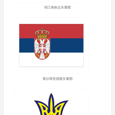
俏江南标志矢量图
塞尔维亚国旗矢量图