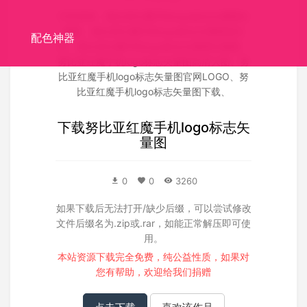
关联搜索：
努比亚红魔手机logo标志矢量图矢
量图
、
努比亚红魔手机logo标志矢量图源文
配色神器
件
、
努比亚红魔手机logo标志矢量图失量图
、
努比亚红魔手机logo标志矢量图高清大图
、
努
比亚红魔手机logo标志矢量图官网LOGO
、
努
比亚红魔手机logo标志矢量图下载
、
下载
努比亚红魔手机logo标志矢
量图
0
0
3260
如果下载后无法打开/缺少后缀，可以尝试修改
文件后缀名为.zip或.rar，如能正常解压即可使
用。
本站资源下载完全免费，纯公益性质，如果对
您有帮助，欢迎给我们
捐赠