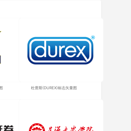
图
杜蕾斯(DUREX)标志矢量图