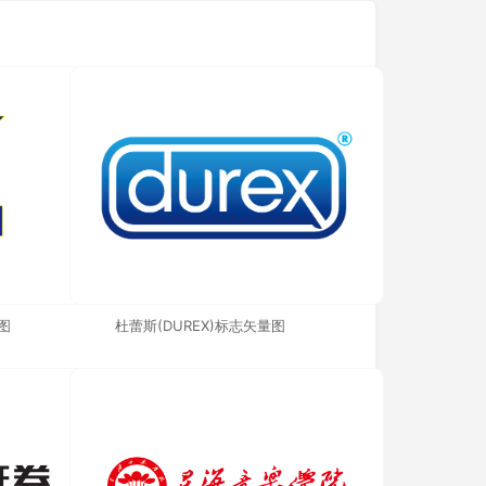
图
杜蕾斯(DUREX)标志矢量图