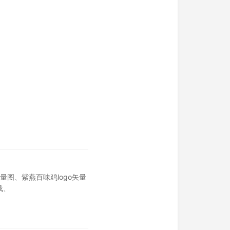
失量图
、
紫燕百味鸡logo矢量
载
、