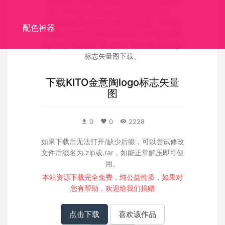
关联搜索：
KITO金意陶logo标志矢量图矢量
图
、
KITO金意陶logo标志矢量图源文件
、
KITO金意陶logo标志矢量图失量图
、
KITO金
配色神器
意陶logo标志矢量图高清大图
、
KITO金意陶
logo标志矢量图官网LOGO
、
KITO金意陶logo
标志矢量图下载
、
下载
KITO金意陶logo标志矢量
图
0
0
2228
如果下载后无法打开/缺少后缀，可以尝试修改
文件后缀名为.zip或.rar，如能正常解压即可使
用。
本站资源下载完全免费，纯公益性质，如果对
您有帮助，欢迎给我们
捐赠
点击下载
喜欢该作品