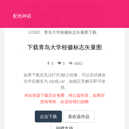
关联搜索：
青岛大学校徽标志矢量图矢量图
、
青岛大学校徽标志矢量图源文件
、
青岛大学校
配色神器
徽标志矢量图失量图
、
青岛大学校徽标志矢量
图高清大图
、
青岛大学校徽标志矢量图官网
LOGO
、
青岛大学校徽标志矢量图下载
、
下载
青岛大学校徽标志矢量图
0
0
4882
如果下载后无法打开/缺少后缀，可以尝试修改
文件后缀名为.zip或.rar，如能正常解压即可使
用。
本站资源下载完全免费，纯公益性质，如果对
您有帮助，欢迎给我们
捐赠
点击下载
喜欢该作品
捐赠支持