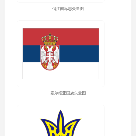
俏江南标志矢量图
塞尔维亚国旗矢量图