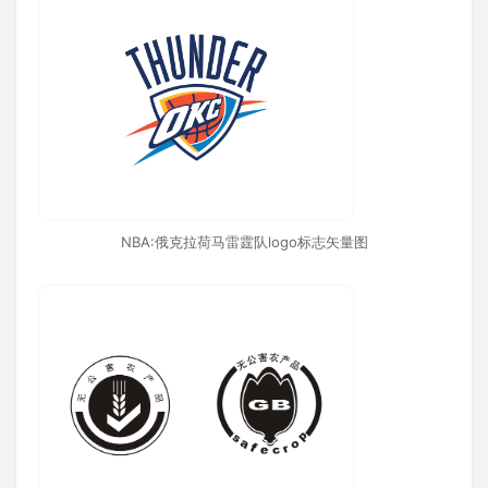
NBA:俄克拉荷马雷霆队logo标志矢量图