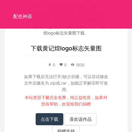
关联搜索：
黄记煌logo标志矢量图矢量图
、
黄
记煌logo标志矢量图源文件
、
黄记煌logo标志
配色神器
矢量图失量图
、
黄记煌logo标志矢量图高清大
图
、
黄记煌logo标志矢量图官网LOGO
、
黄记
煌logo标志矢量图下载
、
下载
黄记煌logo标志矢量图
0
0
1830
如果下载后无法打开/缺少后缀，可以尝试修改
文件后缀名为.zip或.rar，如能正常解压即可使
用。
本站资源下载完全免费，纯公益性质，如果对
您有帮助，欢迎给我们
捐赠
点击下载
喜欢该作品
捐赠支持