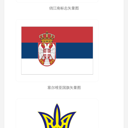
俏江南标志矢量图
塞尔维亚国旗矢量图