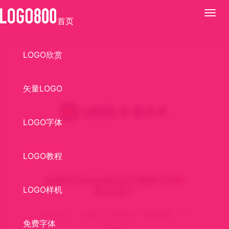
展
首页
开
LOGO欣赏
矢量LOGO
LOGO字体
LOGO教程
金德管业logo标志矢量图LOGO
LOGO样机
标识设计
标识介绍： AI格式，金德管业，建材品牌，矢
免费字体
量logo