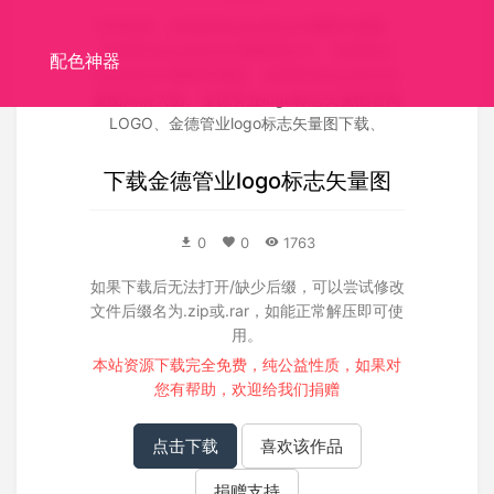
关联搜索：
金德管业logo标志矢量图矢量图
、
金德管业logo标志矢量图源文件
、
金德管业
配色神器
logo标志矢量图失量图
、
金德管业logo标志矢
量图高清大图
、
金德管业logo标志矢量图官网
LOGO
、
金德管业logo标志矢量图下载
、
下载
金德管业logo标志矢量图
0
0
1763
如果下载后无法打开/缺少后缀，可以尝试修改
文件后缀名为.zip或.rar，如能正常解压即可使
用。
本站资源下载完全免费，纯公益性质，如果对
您有帮助，欢迎给我们
捐赠
点击下载
喜欢该作品
捐赠支持