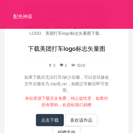
关联搜索：
美团打车logo标志矢量图矢量图
、
美团打车logo标志矢量图源文件
、
美团打车
配色神器
logo标志矢量图失量图
、
美团打车logo标志矢
量图高清大图
、
美团打车logo标志矢量图官网
LOGO
、
美团打车logo标志矢量图下载
、
下载
美团打车logo标志矢量图
0
0
1928
如果下载后无法打开/缺少后缀，可以尝试修改
文件后缀名为.zip或.rar，如能正常解压即可使
用。
本站资源下载完全免费，纯公益性质，如果对
您有帮助，欢迎给我们
捐赠
点击下载
喜欢该作品
捐赠支持