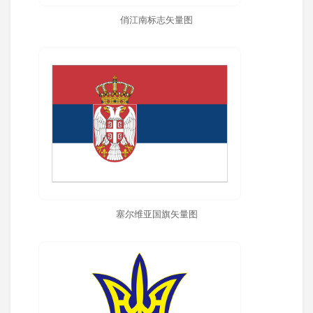
俏江南标志矢量图
塞尔维亚国旗矢量图