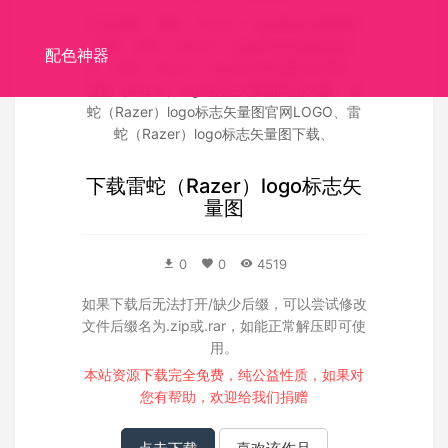
关联搜索：
雷蛇（Razer）logo标志矢量图矢
量图
、
雷蛇（Razer）logo标志矢量图源文
配色神器
件
、
雷蛇（Razer）logo标志矢量图失量图
、
雷蛇（Razer）logo标志矢量图高清大图
、
雷
蛇（Razer）logo标志矢量图官网LOGO
、
雷
蛇（Razer）logo标志矢量图下载
、
下载
雷蛇（Razer）logo标志矢
量图
0
0
4519
如果下载后无法打开/缺少后缀，可以尝试修改
文件后缀名为.zip或.rar，如能正常解压即可使
用。
本站资源下载完全免费，纯公益性质，如果对
您有帮助，欢迎给我们
捐赠