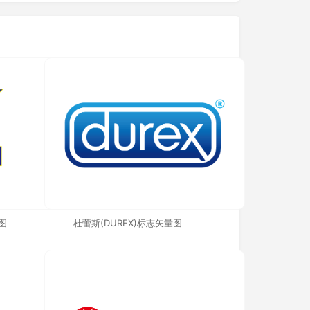
图
杜蕾斯(DUREX)标志矢量图