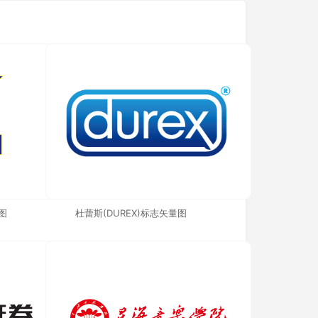
图
杜蕾斯(DUREX)标志矢量图