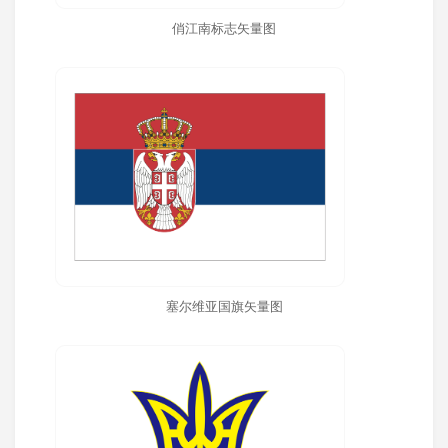
俏江南标志矢量图
塞尔维亚国旗矢量图