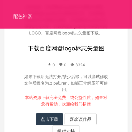
关联搜索：
百度网盘logo标志矢量图矢量图
、
百度网盘logo标志矢量图源文件
、
百度网盘
配色神器
logo标志矢量图失量图
、
百度网盘logo标志矢
量图高清大图
、
百度网盘logo标志矢量图官网
LOGO
、
百度网盘logo标志矢量图下载
、
下载
百度网盘logo标志矢量图
0
0
3324
如果下载后无法打开/缺少后缀，可以尝试修改
文件后缀名为.zip或.rar，如能正常解压即可使
用。
本站资源下载完全免费，纯公益性质，如果对
您有帮助，欢迎给我们
捐赠
点击下载
喜欢该作品
捐赠支持