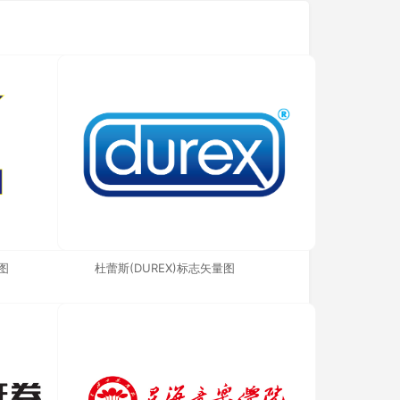
图
杜蕾斯(DUREX)标志矢量图