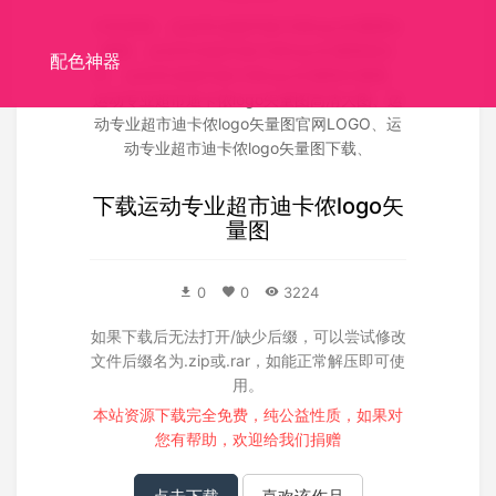
关联搜索：
运动专业超市迪卡侬logo矢量图矢
量图
、
运动专业超市迪卡侬logo矢量图源文
配色神器
件
、
运动专业超市迪卡侬logo矢量图失量图
、
运动专业超市迪卡侬logo矢量图高清大图
、
运
动专业超市迪卡侬logo矢量图官网LOGO
、
运
动专业超市迪卡侬logo矢量图下载
、
下载
运动专业超市迪卡侬logo矢
量图
0
0
3224
如果下载后无法打开/缺少后缀，可以尝试修改
文件后缀名为.zip或.rar，如能正常解压即可使
用。
本站资源下载完全免费，纯公益性质，如果对
您有帮助，欢迎给我们
捐赠