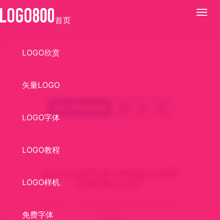
展
首页
开
LOGO欣赏
矢量LOGO
LOGO字体
LOGO教程
运动专业超市迪卡侬logo矢量图
LOGO样机
LOGO标志设计
标志介绍： Ai格式,迪卡侬,运动超市,超市logo,
免费字体
矢量标志