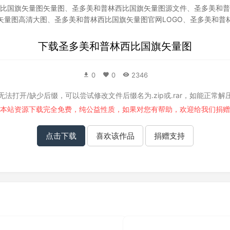
比国旗矢量图矢量图
、
圣多美和普林西比国旗矢量图源文件
、
圣多美和普
矢量图高清大图
、
圣多美和普林西比国旗矢量图官网LOGO
、
圣多美和普
下载
圣多美和普林西比国旗矢量图
0
0
2346
无法打开/缺少后缀，可以尝试修改文件后缀名为.zip或.rar，如能正常解
本站资源下载完全免费，纯公益性质，如果对您有帮助，欢迎给我们
捐赠
点击下载
喜欢该作品
捐赠支持