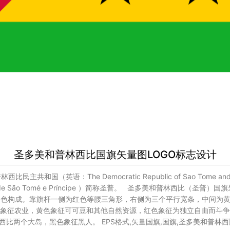
圣多美和普林西比国旗矢量图LOGO标志设计
民主共和国（英语：The Democratic Republic of Sao Tome and
ática de São Tomé e Príncipe ）简称圣普。 圣多美和普林西比（
四色构成。靠旗杆一侧为红色等腰三角形，右侧为三个平行宽条，中间为
象征农业，黄色象征可可豆和其他自然资源，红色象征为独立自由而斗争
西比两个大岛，黑色象征黑人。 EPS格式,矢量国旗,国旗,圣多美和普林西