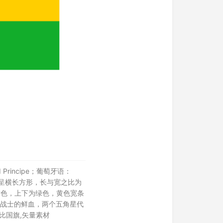
 Principe；葡萄牙语：
圣普）国旗呈横长方形，长与宽之比为
黄色，上下为绿色，黄色宽条
战士的鲜血，两个五角星代
比国旗,矢量素材