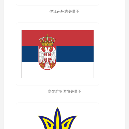
俏江南标志矢量图
塞尔维亚国旗矢量图