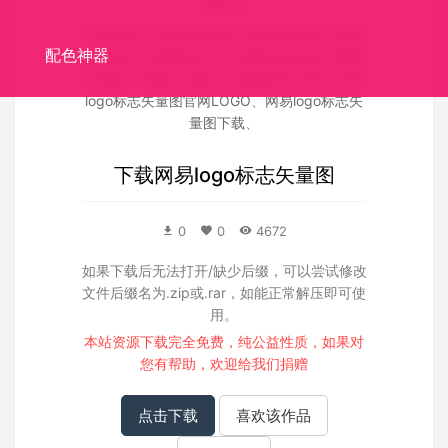
量标志
关联搜索：
网易logo标志矢量图矢量图
、
网易
配色神器
logo标志矢量图源文件
、
网易logo标志矢量图
失量图
、
网易logo标志矢量图高清大图
、
网易
logo标志矢量图官网LOGO
、
网易logo标志矢
量图下载
、
下载
网易logo标志矢量图
0
0
4672
如果下载后无法打开/缺少后缀，可以尝试修改
文件后缀名为.zip或.rar，如能正常解压即可使
用。
本站资源下载完全免费，纯公益性质，如果对
您有帮助，欢迎给我们
捐赠
点击下载
喜欢该作品