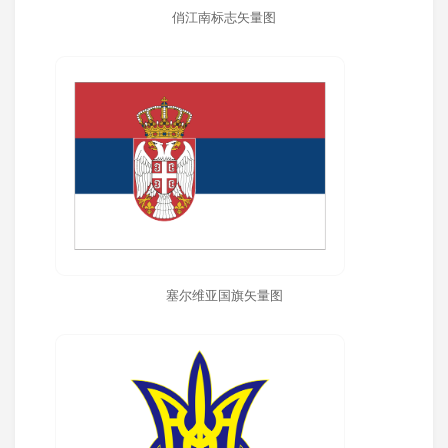
俏江南标志矢量图
塞尔维亚国旗矢量图