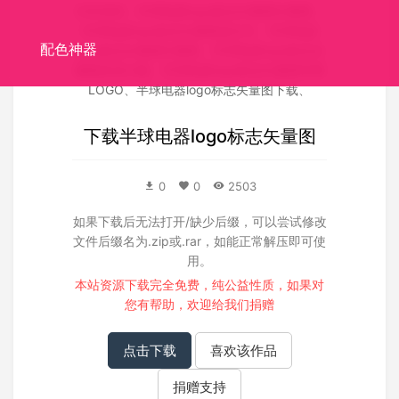
关联搜索：
半球电器logo标志矢量图矢量图
、
半球电器logo标志矢量图源文件
、
半球电器
配色神器
logo标志矢量图失量图
、
半球电器logo标志矢
量图高清大图
、
半球电器logo标志矢量图官网
LOGO
、
半球电器logo标志矢量图下载
、
下载
半球电器logo标志矢量图
0
0
2503
如果下载后无法打开/缺少后缀，可以尝试修改
文件后缀名为.zip或.rar，如能正常解压即可使
用。
本站资源下载完全免费，纯公益性质，如果对
您有帮助，欢迎给我们
捐赠
点击下载
喜欢该作品
捐赠支持