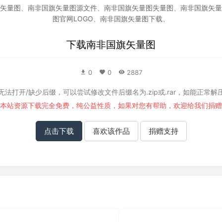
矢量图
、
南非国旗矢量图源文件
、
南非国旗矢量图失量图
、
南非国旗矢量
图官网LOGO
、
南非国旗矢量图下载
、
下载
南非国旗矢量图
0
0
2887
无法打开/缺少后缀，可以尝试修改文件后缀名为.zip或.rar，如能正常解
本站资源下载完全免费，纯公益性质，如果对您有帮助，欢迎给我们
捐赠
点击下载
喜欢该作品
捐赠支持