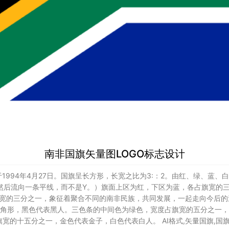
南非国旗矢量图LOGO标志设计
1994年4月27日。国旗呈长方形，长宽之比为3:：2。由红、绿、蓝
 然后流向一条平线，而不是Y。）旗面上区为红，下区为蓝，各占旗宽的
旗宽的三分之一，象征着聚合不同的南非民族，共同发展，一起走向今后的
角形，黑色代表黑人。三色条的中间色为绿色，宽度占旗宽的五分之一，
宽的十五分之一，金色代表金子，白色代表白人。 AI格式,矢量国旗,国旗