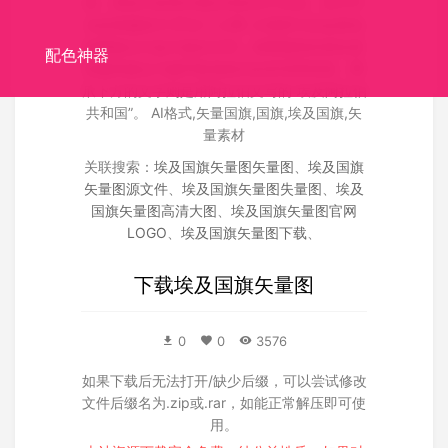
来，黑色代表受外国压抑的长久历史。其中中
央的国徽称为“萨拉丁之鹰”,注视西方的金黄色
雄鹰象征日益丰盈的文明；雄鹰胸部的竖纹盾
配色神器
形徽章象征与穆罕默德相关的库里希部落，鹰
爪下方的文字则是用阿拉伯文写的“埃及阿拉伯
共和国”。 AI格式,矢量国旗,国旗,埃及国旗,矢
量素材
关联搜索：
埃及国旗矢量图矢量图
、
埃及国旗
矢量图源文件
、
埃及国旗矢量图失量图
、
埃及
国旗矢量图高清大图
、
埃及国旗矢量图官网
LOGO
、
埃及国旗矢量图下载
、
下载
埃及国旗矢量图
0
0
3576
如果下载后无法打开/缺少后缀，可以尝试修改
文件后缀名为.zip或.rar，如能正常解压即可使
用。