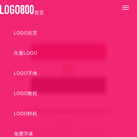
展
首页
开
LOGO欣赏
矢量LOGO
LOGO字体
LOGO教程
埃及国旗矢量图LOGO标识设计
LOGO样机
标识介绍： 埃及国旗於1984年10月4日启
用。红色代表革命和鲜血，白色代表光明的未
免费字体