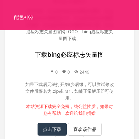
擎,logo,矢量标志
关联搜索：
bing必应标志矢量图矢量图
、
bing
配色神器
必应标志矢量图源文件
、
bing必应标志矢量图
失量图
、
bing必应标志矢量图高清大图
、
bing
必应标志矢量图官网LOGO
、
bing必应标志矢
量图下载
、
下载
bing必应标志矢量图
0
0
2449
如果下载后无法打开/缺少后缀，可以尝试修改
文件后缀名为.zip或.rar，如能正常解压即可使
用。
本站资源下载完全免费，纯公益性质，如果对
您有帮助，欢迎给我们
捐赠
点击下载
喜欢该作品