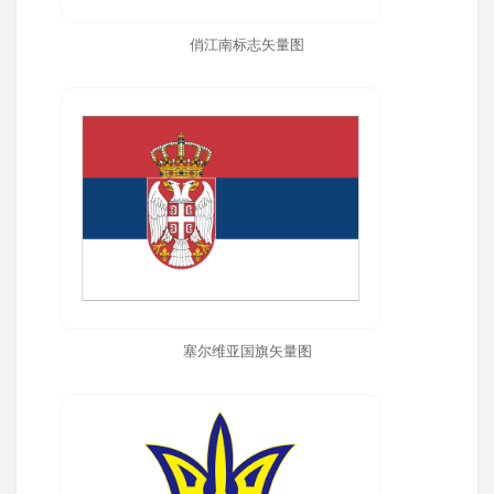
俏江南标志矢量图
塞尔维亚国旗矢量图