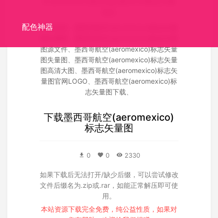
空,aeromexico,航空logo,航空公司标志,矢量
标志
配色神器
关联搜索：
墨西哥航空(aeromexico)标志矢量
图矢量图
、
墨西哥航空(aeromexico)标志矢量
图源文件
、
墨西哥航空(aeromexico)标志矢量
图失量图
、
墨西哥航空(aeromexico)标志矢量
图高清大图
、
墨西哥航空(aeromexico)标志矢
量图官网LOGO
、
墨西哥航空(aeromexico)标
志矢量图下载
、
下载
墨西哥航空(aeromexico)
标志矢量图
0
0
2330
如果下载后无法打开/缺少后缀，可以尝试修改
文件后缀名为.zip或.rar，如能正常解压即可使
用。
本站资源下载完全免费，纯公益性质，如果对