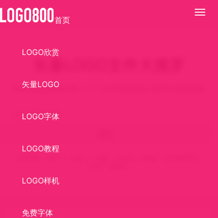
展
首页
开
LOGO欣赏
矢量LOGO文件大搜罗
矢量LOGO
知名企业/机构矢量LOGO 支持无损缩放 使用方便无烦恼
LOGO字体
搜索
LOGO教程
最近搜索：
三磨
C
矢量
G
校徽
wooting
美荻斯
北京电影学院
LOGO
康师傅
LOGO样机
免费字体