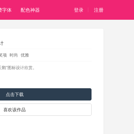
费字体
配色神器
登录
注册
计
奖项
时尚
优雅
天鹅”图标设计欣赏。
点击下载
喜欢该作品