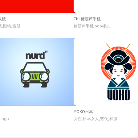
眼镜
ThL糖葫芦手机
,眼镜,雷朋
糖葫芦手机logo标志
YOKO日本
 logo
女性,日本女人,艺伎,和服