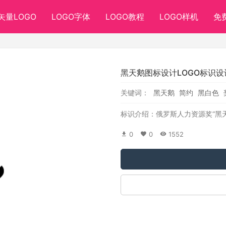
矢量LOGO
LOGO字体
LOGO教程
LOGO样机
免
黑天鹅图标设计LOGO标识设
关键词：
黑天鹅
简约
黑白色
标识介绍：俄罗斯人力资源奖“黑
0
0
1552