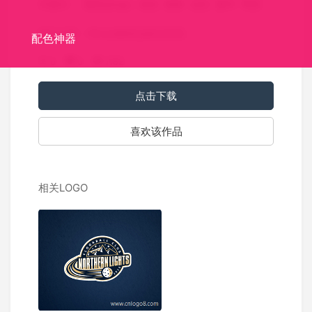
关键词：
展览会logo
皇冠
翅膀
金色
豪华
尊贵
标志介绍：Winsla展览会标志欣赏。
配色神器
0
0
1182
点击下载
喜欢该作品
相关LOGO