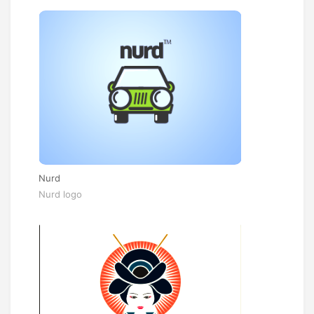
Nurd
Nurd logo