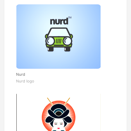
Nurd
Nurd logo