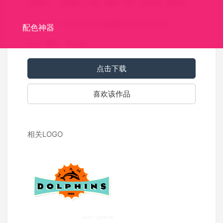
关键词：
宠物狗
小狗
动物
月亮
负空间
黑白色
标志介绍：MoonBarking宠物店logo设计欣赏。
配色神器
0
0
963
点击下载
喜欢该作品
相关LOGO