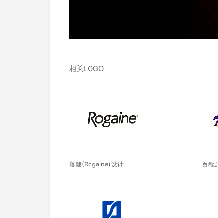
相关LOGO
落健(Rogaine)设计
百程