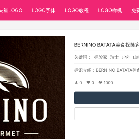
矢量LOGO
LOGO字体
LOGO教程
LOGO样机
免
BERNINO BATATA美食探
关键词：
探险家
瑞士
户外
山
标识介绍：BERNINO BATAT
0
0
1000