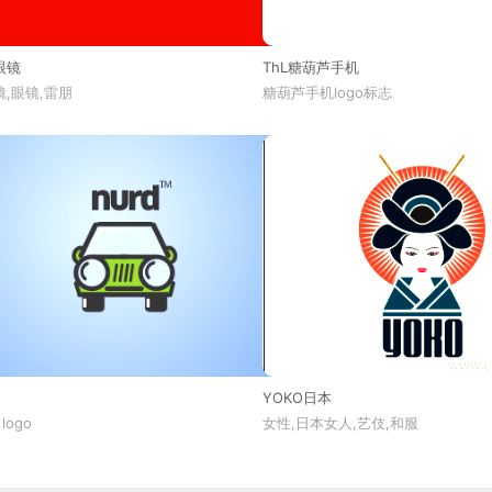
眼镜
ThL糖葫芦手机
,眼镜,雷朋
糖葫芦手机logo标志
YOKO日本
 logo
女性,日本女人,艺伎,和服