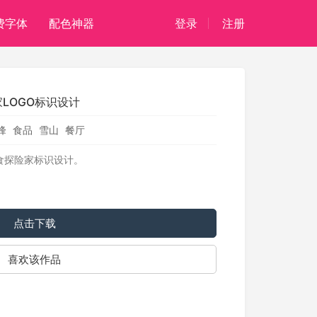
费字体
配色神器
登录
注册
险家LOGO标识设计
峰
食品
雪山
餐厅
A美食探险家标识设计。
点击下载
喜欢该作品