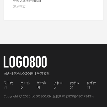
伦敦克莱瑞奇酒店新
酒店标志
国内外
优秀LOGO设计学习鉴赏
关于我
用户协
版权声
侵权申
隐私政
联系我
们
议
明
诉
策
们
Copyright @ 2026 LOGO800.CN 版权所有
苏ICP备18017343号