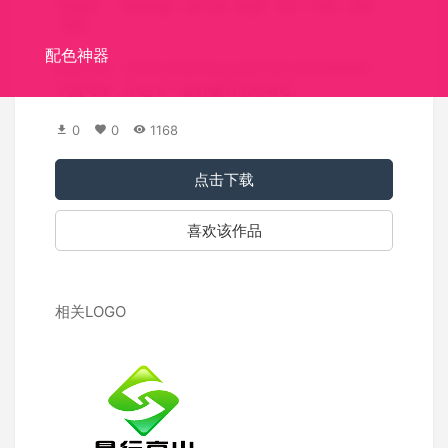
关键词：
牙科logo
热气球
旅游
飞行
牙齿
牙科
牙医
配色神器
标识介绍：AirDental牙科logo设计用人类牙齿组成一
个热气球，不过乍一看好像羽毛球哈哈。
0
0
1168
点击下载
喜欢该作品
相关LOGO