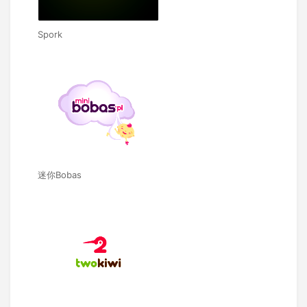
Spork
迷你Bobas