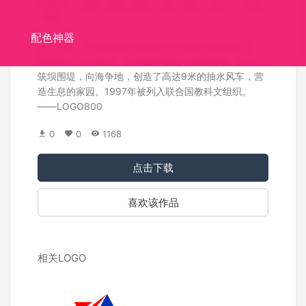
关键词：
风车
磨坊
旅游
乡村
观光
加工厂
农业
素描
配色神器
标志介绍：Kinderdijk-Elshout位于欧洲西部的荷兰，
地势低洼平坦多风，为克服海潮的不间断侵蚀。荷兰人
筑坝围堤，向海争地，创造了高达9米的抽水风车，营
造生息的家园。1997年被列入联合国教科文组织。
――LOGO800
0
0
1168
点击下载
喜欢该作品
相关LOGO