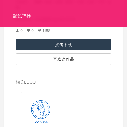
关键词：
圆圈
彩色
动物
骆驼
卡通
沙漠
户外
运
输
配色神器
标识介绍：彩色骆驼logo设计欣赏。
0
0
1188
点击下载
喜欢该作品
相关LOGO