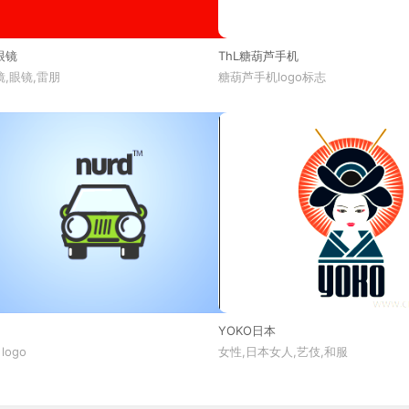
眼镜
ThL糖葫芦手机
,眼镜,雷朋
糖葫芦手机logo标志
YOKO日本
 logo
女性,日本女人,艺伎,和服