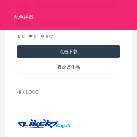
关键词：
齐鲁证券标志
金融保险
投资
杉树
树木
三角形
配色神器
标志介绍：齐鲁证券标志设计欣赏
0
0
937
点击下载
喜欢该作品
相关LOGO