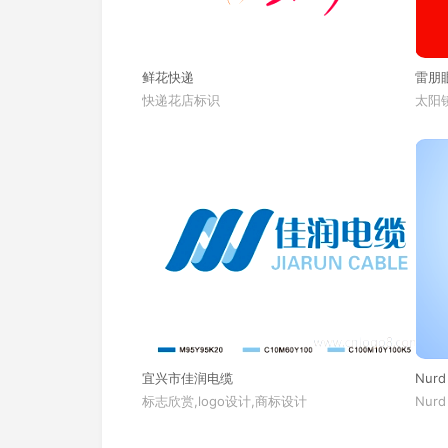
鲜花快递
雷朋
快递花店标识
太阳镜
宜兴市佳润电缆
Nurd
标志欣赏,logo设计,商标设计
Nurd