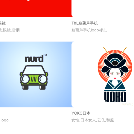
眼镜
ThL糖葫芦手机
,眼镜,雷朋
糖葫芦手机logo标志
YOKO日本
 logo
女性,日本女人,艺伎,和服