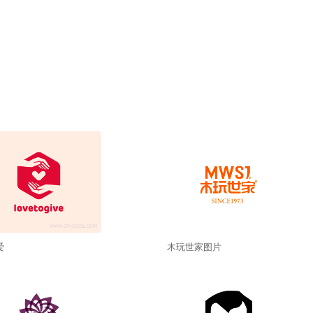
爱
木玩世家图片