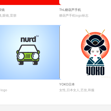
眼镜
ThL糖葫芦手机
,眼镜,雷朋
糖葫芦手机logo标志
YOKO日本
 logo
女性,日本女人,艺伎,和服