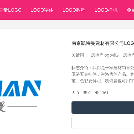
矢量LOGO
LOGO字体
LOGO教程
LOGO样机
免
南京凯诗曼建材有限公司LO
关键词：
房地产logo标志
房地产
标志介绍：我们是一家建材销售
卫浴五金挂件，淋浴房等产品。客
范，色彩要鲜明。凯诗曼也可用字母
0
0
1361