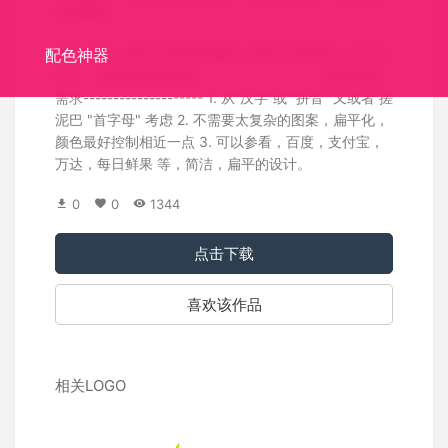
logo图片
标识介绍：我们主营生鲜电商！有自己的农场（农业公
配色神器
司），会结合生态旅游！ -------------------调整设计
需求-------------------- 1. 从“汉字”或 “拼音” 又或者 搓
泥巴 "首字母" 考虑 2. 不需要太复杂的图案，扁平化，
颜色最好控制相近一点 3. 可以参看，百度，支付宝，
万达，每日鲜果 等，简洁，扁平的设计。
0
0
1344
点击下载
喜欢该作品
相关LOGO