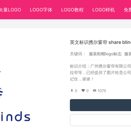
矢量LOGO
LOGO字体
LOGO教程
LOGO样机
免
英文标识携尔窗帘 share bli
关键词：
服装鞋帽logo标志
服装
标识介绍：广州携尔窗帘有限公司，s
拉帘等，已经提供了图片给贵公司，
记住，谢谢！
0
0
1075