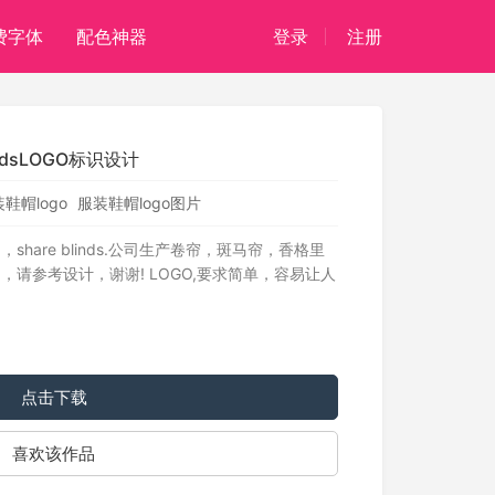
费字体
配色神器
登录
注册
ndsLOGO标识设计
鞋帽logo
服装鞋帽logo图片
hare blinds.公司生产卷帘，斑马帘，香格里
请参考设计，谢谢! LOGO,要求简单，容易让人
点击下载
喜欢该作品