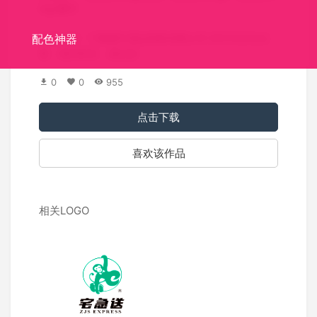
logo图片
标识介绍：宁夏顺牛酒业销售有限公司 有中式文化元
配色神器
素，现代时尚，易识别
0
0
955
点击下载
喜欢该作品
相关LOGO