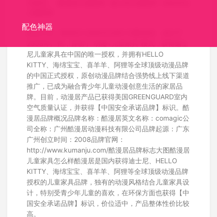
关键词：
酷漫居儿童家具
迪士尼儿童家具
hellokitty
儿童家具
配色神器
标志介绍：酷漫居儿童家具品牌介绍酷漫居，成立于
2008年广州，首创了“动漫+儿童家具”模式，获得迪士
尼儿童家具在中国的唯一授权，并拥有HELLO
KITTY、海绵宝宝、喜羊羊、阿狸等全球顶级动漫品牌
的中国正式授权，原创动漫品牌结合强势线上线下渠道
推广，已成为融合青少年儿童动漫创意生活的家居品
牌。目前，动漫居产品已获得美国GREENGUARD室内
空气质量认证，并获得【中国安全承诺品牌】标识。酷
漫居品牌概况品牌名称：酷漫居英文名称：comagic公
司全称：广州酷漫居动漫科技有限公司品牌起源：广东
广州创立时间：2008品牌官网：
http://www.kumanju.com/酷漫居品牌标志大图酷漫居
儿童家具怎么样酷漫居是国内获得迪士尼、HELLO
KITTY、海绵宝宝、喜羊羊、阿狸等全球顶级动漫品牌
授权的儿童家具品牌，独有的动漫风格结合儿童家具设
计，特别受青少年儿童的喜欢，在环保方面也获得【中
国安全承诺品牌】标识，价位适中，产品整体性价比较
高。