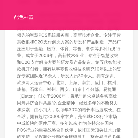
关键词：
易捷通
Ejeton
标志介绍：国际领先的智慧POS系统服务商，专注于智
配色神器
慧收银、O2O支付解决方案的研发、产品制造、销售的
高新技术企业深圳市易捷通科技股份有限公司，是国际
领先的智慧POS系统服务商，高新技术企业。专注于智
慧收银和O2O支付解决方案的研发和产品制造，产品广
泛应用于金融、医疗、体育、零售、餐饮等多种服务行
业。成立于2006年，高新技术企业，专注于智慧收银
和O2O支付解决方案的研发及产品制造。第五代智能收
款机开创者，拥有从事零售收银技术研究10年以上的资
深专家团队近15余人，研发人员30余人。拥有深圳、
武汉两大运营中心，北京、上海、南京、厦门、杭州、
成都、石家庄、郑州、西安、山东十个分部。易捷通
（Ejeton）创立于2006年，秉承""追求卓越务实高效
同舟共济合作共赢"的企业精神，经过多年的不断努力
和探索，由小到大，以每年30%的增长率迅速成长。在
全球，拥有超过20000家客户，是全球POS行业市场
中成长快的硬件厂商。多年以来,作为英特尔在国内
POS行业的重要战略合作伙伴，依托国际顶尖技术力量
的支持，发挥海外分部的全球辐射力，整合易捷通多年