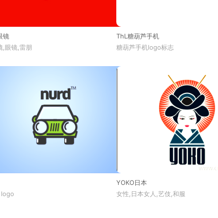
眼镜
ThL糖葫芦手机
,眼镜,雷朋
糖葫芦手机logo标志
YOKO日本
 logo
女性,日本女人,艺伎,和服