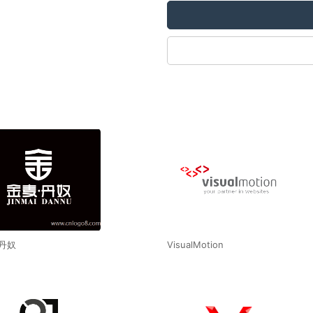
.丹奴
VisualMotion