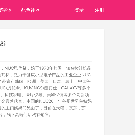
费字体
配色神器
登录
注册
志设计
，NUC恩优希，始于1978年韩国，知名榨汁机品
的商标，致力于健康小型电子产品的工业企业NUC
日，产品遍布韩国、欧洲、美国、日本、瑞士、中国等
/恩优希、KUVINGS/酷宾仕、GALAXY等多个
技、科技家电、医疗仪器、美容保健等多个高新领
金喜善代言。中国的NUC2011年备受世界主妇妈
国的主妇妈妈们见面了，目前在天猫，京东，苏
台，线下高端门店均有销售。