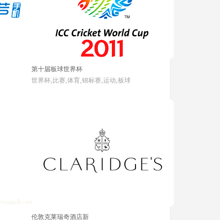
第十届板球世界杯
世界杯,比赛,体育,锦标赛,运动,板球
伦敦克莱瑞奇酒店新