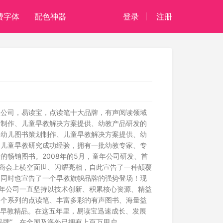
费字体
配色神器
登录
注册
限公司，易读宝，点读笔十大品牌，有声阅读领域
划制作、儿童早教解决方案提供、幼教产品研发的
事幼儿图书策划制作、儿童早教解决方案提供、幼
的儿童早教研究成功经验，拥有一批幼教专家、专
的畅销图书。2008年的5月，童年公司研发、首
招商会上横空面世、闪耀亮相，自此宣告了一种颠覆
，同时也宣告了一个早教旗帜品牌的强势登场！现
童年公司一直坚持以技术创新、积累核心资源、精益
多个系列的点读笔、丰富多彩的有声图书、海量益
等早教精品。在这五年里，易读宝迅速成长、发展
品牌”，在全国及海外已拥有上百万用户。