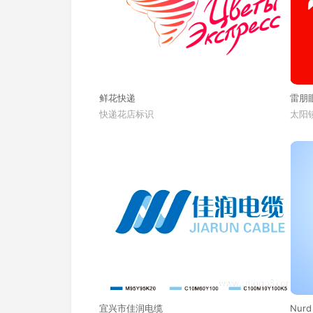
鲜花快递
雷朋
快递花店标识
太阳镜
宜兴市佳润电缆
Nurd