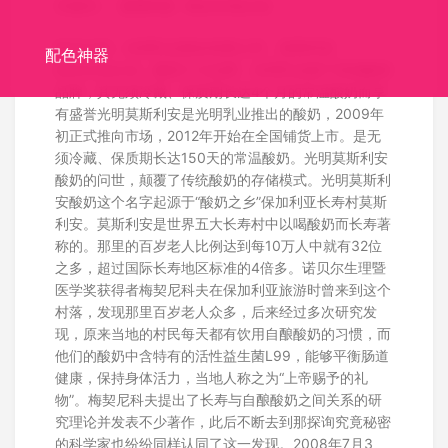
关键词：
莫斯利安
Momchilovtsi
标识介绍：光明乳业股份有限公司，莫斯利安
配色神器
Momchilovtsi，酸奶十大品牌，光明乳业旗下高端酸奶
品牌，其无须冷藏、保质期长达4个月的常温酸奶而享
有盛誉光明莫斯利安是光明乳业推出的酸奶，2009年
初正式推向市场，2012年开始在全国铺货上市。是无
须冷藏、保质期长达150天的常温酸奶。光明莫斯利安
酸奶的问世，颠覆了传统酸奶的存储模式。光明莫斯利
安酸奶这个名字起源于“酸奶之乡”保加利亚长寿村莫斯
利安。莫斯利安是世界五大长寿村中以喝酸奶而长寿著
称的。那里的百岁老人比例达到每10万人中就有32位
之多，超过国际长寿地区标准的4倍多。诺贝尔生理暨
医学奖获得者梅契尼科夫在保加利亚旅游时曾来到这个
村落，发现那里百岁老人众多，后来经过多次研究发
现，原来当地的村民每天都有饮用自酿酸奶的习惯，而
他们的酸奶中含特有的活性益生菌L99，能够平衡肠道
健康，保持身体活力，当地人称之为“上帝赐予的礼
物”。梅契尼科夫提出了长寿与自酿酸奶之间关系的研
究理论并发表不少著作，此后不断去到那探询究竟秘密
的科学家也纷纷同样认同了这一发现。2008年7月3