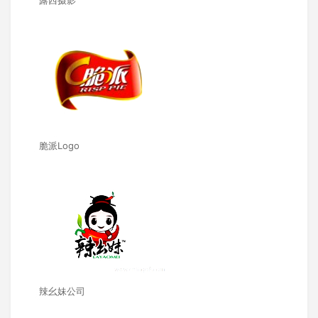
露西摄影
脆派Logo
辣幺妹公司