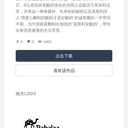
日，6位肩负研发酸奶使命的光明人也跋涉万里来到这
里，并将这一神奇菌种、长寿村的秘密以及莫斯利安
人“用爱心酿制的酸奶才是好酸奶”的诚挚嘱托一并带回
中国，为中国家庭酿制出地道的“莫斯利安酸奶”，带给
全家优质健康的生活享受。
0
0
1460
点击下载
喜欢该作品
相关LOGO