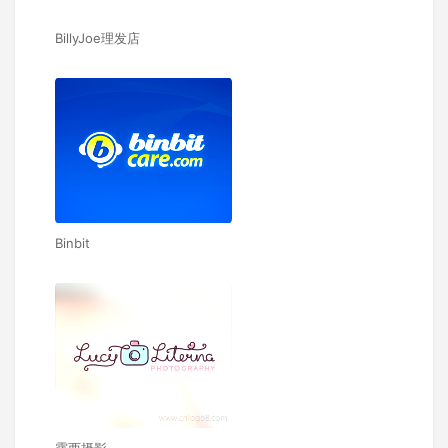
BillyJoe理发店
Binbit