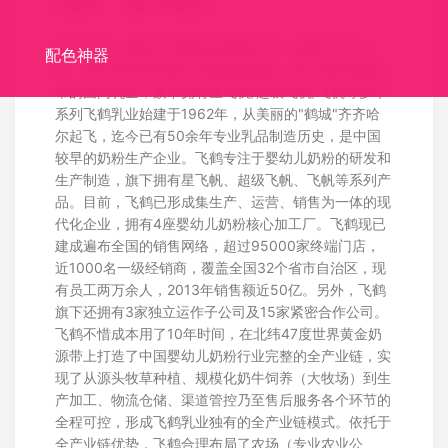
关键词：
飞鹤
FIRMUS
标识介绍：黑龙江飞鹤乳业有限公司，始建于1962
配色神器
年，专注于针对中国人体质研制奶粉，第一家在美国上
市的国内乳企，旗下拥有星飞帆/超级飞帆/飞帆等多个
系列飞鹤乳业始建于1962年，从美丽的"鹤城"齐齐哈
尔起飞，迄今已有50余年专业乳品制造历史，是中国
较早的奶粉生产企业。飞鹤专注于婴幼儿奶粉的研发和
生产制造，旗下拥有星飞帆、超级飞帆、飞帆等系列产
品。目前，飞鹤已形成集生产、运营、销售为一体的现
代化企业，拥有4座婴幼儿奶粉核心加工厂。飞鹤现已
建成遍布全国的销售网络，超过95000家终端门店，
近1000名一级经销商，覆盖全国32个省市自治区，现
有员工两万余人，2013年销售额近50亿。另外，飞鹤
旗下还拥有3家独立运作子公司及15家紧密合作公司。
飞鹤不惜成本用了10年时间，在北纬47度世界黄金奶
源带上打造了中国婴幼儿奶粉行业完整的全产业链，实
现了从源头牧草种植、规模化奶牛饲养（大牧场）到生
产加工、物流仓储、渠道管控乃至售后服务各个环节的
全程可控，形成飞鹤乳业独有的全产业链模式。依托于
全产业链优势，飞鹤合理布局了农场（专业农业公