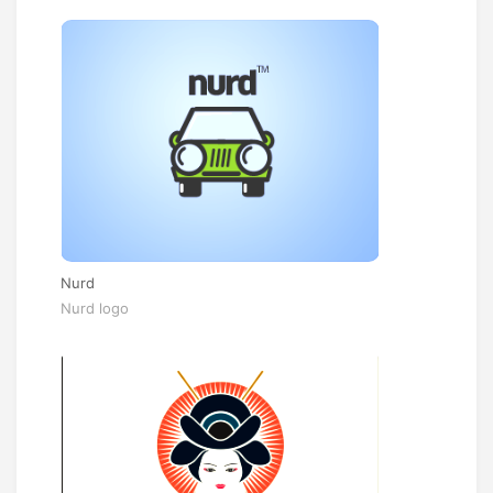
Nurd
Nurd logo