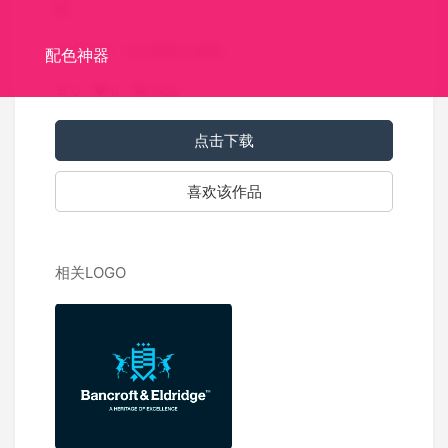
载
标志介绍：奇正藏药矢量图
配色神器
0
0
1430
点击下载
喜欢该作品
相关LOGO